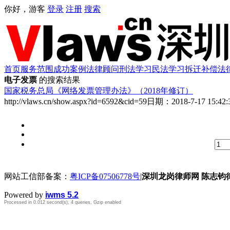
你好，游客
登录
注册
搜索
首页
服务范围
成功案例
法律顾问
刑法学习
民法学习
拆迁补偿
法
电子发票
的搜索结果
国家税务总局《网络发票管理办法》（2018年修订）
http://vlaws.cn/show.aspx?id=6592&cid=59
日期：
2018-7-17 15:42:
网站工信部备案：
粤ICP备07506778号
|
深圳龙岗律师网 陈志钧
Powered by
iwms 5.2
Processed in 0.012 second(s), 4 queries, Gzip enabled