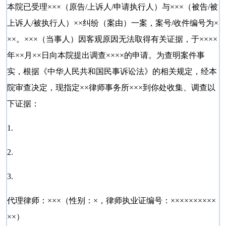
本院已受理×××（原告/上诉人/申请执行人）与×××（被告/被
上诉人/被执行人）××纠纷（案由）一案，案号/收件编号为×
××。×××（当事人）因客观原因无法取得有关证据，于××××
年××月××日向本院提出调查××××的申请。为查明案件事
实，根据《中华人民共和国民事诉讼法》的相关规定，经本
院审查决定，现指定××律师事务所×××到你处收集、调查以
下证据：
1.
2.
3.
代理律师：×××（性别：×，律师执业证编号：××××××××××
××）