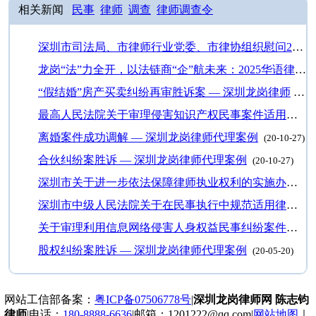
相关新闻
民事
律师
调查
律师调查令
深圳市司法局、市律师行业党委、市律协组织慰问2024年度“1+1”法援律师…
龙岗“法”力全开，以法链商“企”航未来：2025华语律师大会（龙岗站）圆…
“假结婚”房产买卖纠纷再审胜诉案 — 深圳龙岗律师
(21-
最高人民法院关于审理侵害知识产权民事案件适用惩罚性赔偿的解释
离婚案件成功调解 — 深圳龙岗律师代理案例
(20-10-27)
合伙纠纷案胜诉 — 深圳龙岗律师代理案例
(20-10-27)
深圳市关于进一步依法保障律师执业权利的实施办法
(20
深圳市中级人民法院关于在民事执行中规范适用律师调查令的指引（试行）
关于审理利用信息网络侵害人身权益民事纠纷案件适用法律若干问题的规定
股权纠纷案胜诉 — 深圳龙岗律师代理案例
(20-05-20)
网站工信部备案：
粤ICP备07506778号
|
深圳龙岗律师网 陈志钧
律师
|电话：
180-8888-6636
|邮箱：1201222@qq.com|
网站地图
｜