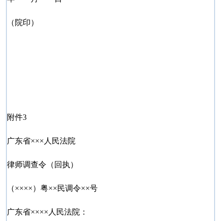
（院印）
附件3
广东省×××人民法院
律师调查令（回执）
（××××）粤××民调令××号
广东省××××人民法院：