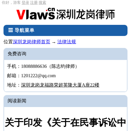
你好，游客
登录
注册
搜索
☰ 导航菜单
位置
深圳龙岗律师首页
→
法律法规
免费咨询
手机：18088886636（陈志钧律师）
邮箱：1201222@qq.com
地址：
深圳龙岗龙福路荣超英隆大厦A座22楼
阅读新闻
关于印发《关于在民事诉讼中