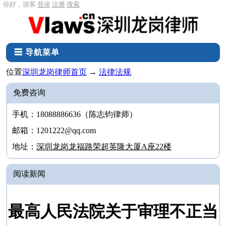
你好，游客
登录
注册
搜索
☰ 导航菜单
位置
深圳龙岗律师首页
→
法律法规
免费咨询
手机：18088886636（陈志钧律师）
邮箱：1201222@qq.com
地址：
深圳龙岗龙福路荣超英隆大厦A座22楼
阅读新闻
最高人民法院关于审理不正当