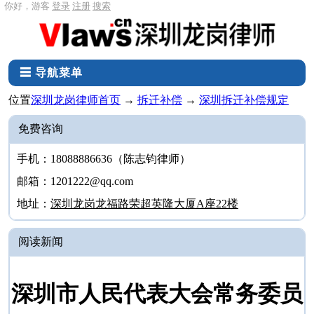
你好，游客
登录
注册
搜索
☰ 导航菜单
位置
深圳龙岗律师首页
→
拆迁补偿
→
深圳拆迁补偿规定
免费咨询
手机：18088886636（陈志钧律师）
邮箱：1201222@qq.com
地址：
深圳龙岗龙福路荣超英隆大厦A座22楼
阅读新闻
深圳市人民代表大会常务委员