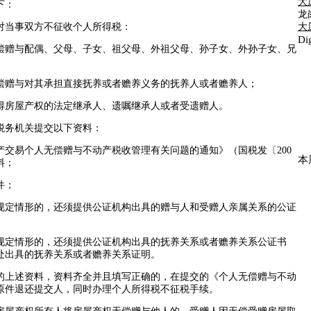
大
下：
龙
对当事双方不征收个人所得税：
大
D
偿赠与配偶、父母、子女、祖父母、外祖父母、孙子女、外孙子女、兄
偿赠与对其承担直接抚养或者赡养义务的抚养人或者赡养人；
得房屋产权的法定继承人、遗嘱继承人或者受遗赠人。
税务机关提交以下资料：
交易个人无偿赠与不动产税收管理有关问题的通知》（国税发〔200
本
料；
件；
规定情形的，还须提供公证机构出具的赠与人和受赠人亲属关系的公证
规定情形的，还须提供公证机构出具的抚养关系或者赡养关系公证书
处出具的抚养关系或者赡养关系证明。
的上述资料，资料齐全并且填写正确的，在提交的《个人无偿赠与不动
原件退还提交人，同时办理个人所得税不征税手续。