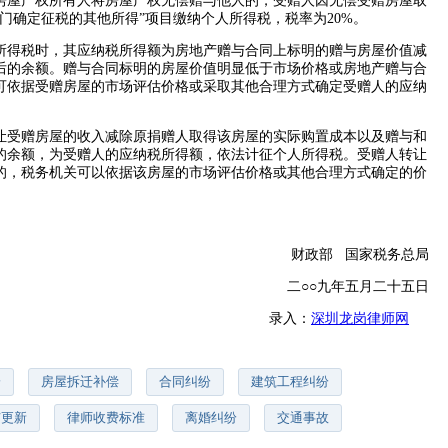
房屋产权所有人将房屋产权无偿赠与他人的，受赠人因无偿受赠房屋取
门确定征税的其他所得”项目缴纳个人所得税，税率为20%。
所得税时，其应纳税所得额为房地产赠与合同上标明的赠与房屋价值减
后的余额。赠与合同标明的房屋价值明显低于市场价格或房地产赠与合
可依据受赠房屋的市场评估价格或采取其他合理方式确定受赠人的应纳
让受赠房屋的收入减除原捐赠人取得该房屋的实际购置成本以及赠与和
的余额，为受赠人的应纳税所得额，依法计征个人所得税。受赠人转让
的，税务机关可以依据该房屋的市场评估价格或其他合理方式确定的价
财政部 国家税务总局
二○○九年五月二十五日
录入：
深圳龙岗律师网
纷
房屋拆迁补偿
合同纠纷
建筑工程纠纷
市更新
律师收费标准
离婚纠纷
交通事故