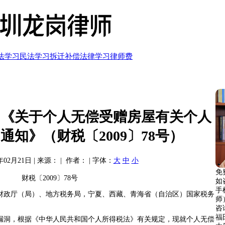
法学习
民法学习
拆迁补偿
法律学习
律师费
局《关于个人无偿受赠房屋有关个人
通知》（财税〔2009〕78号）
02月21日 | 来源： | 作者： | 字体：
大
中
小
免
财税〔2009〕78号
如
手
财政厅（局）、地方税务局，宁夏、西藏、青海省（自治区）国家税务
师
咨询
福
漏洞，根据《中华人民共和国个人所得税法》有关规定，现就个人无偿