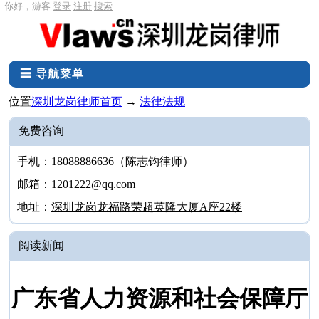
你好，游客
登录
注册
搜索
☰ 导航菜单
位置
深圳龙岗律师首页
→
法律法规
免费咨询
手机：18088886636（陈志钧律师）
邮箱：1201222@qq.com
地址：
深圳龙岗龙福路荣超英隆大厦A座22楼
阅读新闻
广东省人力资源和社会保障厅