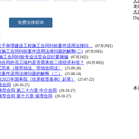
大
龙
大
D
免费法律咨询
律
关于审理建设工程施工合同纠纷案件适用法律问…
(07月29日)
施工合同纠纷案件适用法律问题的解释(二)
(07月29日)
工程施工合同纠纷专业法官会议纪要摘编
(07月24日)
动合同的员工续约是否需承担二倍经济补偿？
(01月30日)
式范本（按劳动法、劳动合同法〉
(25-09-28)
议案件适用法律问题的解释（二）
(25-08-14)
2025年国务院《住房租赁条例》起草）
(25-07-22)
准合同
(20-10-27)
本
 典型合同 第二十六章 中介合同
(20-10-27)
 典型合同 第十六章 保理合同
(20-10-27)