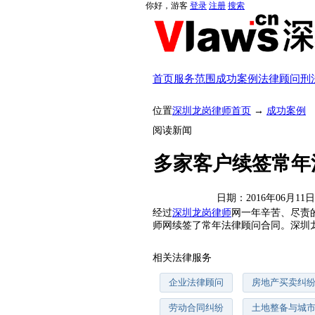
你好，游客
登录
注册
搜索
首页
服务范围
成功案例
法律顾问
刑
位置
深圳龙岗律师首页
→
成功案例
阅读新闻
多家客户续签常年
日期：2016年06月11
经过
深圳龙岗律师
网一年辛苦、尽责
师网续签了常年法律顾问合同。深圳
相关法律服务
企业法律顾问
房地产买卖纠
劳动合同纠纷
土地整备与城