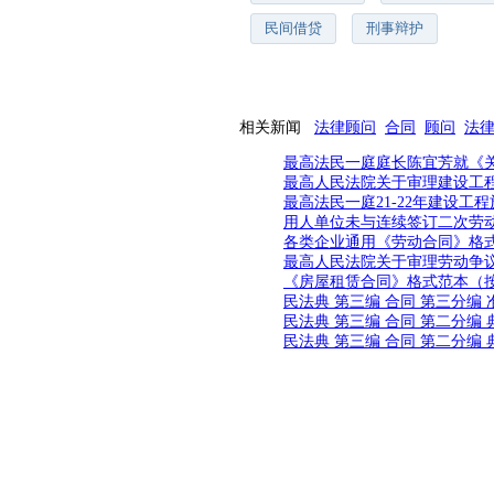
民间借贷
刑事辩护
相关新闻
法律顾问
合同
顾问
法
最高法民一庭庭长陈宜芳就《
最高人民法院关于审理建设工程
最高法民一庭21-22年建设
用人单位未与连续签订二次劳
各类企业通用《劳动合同》格
最高人民法院关于审理劳动争
《房屋租赁合同》格式范本（按
民法典 第三编 合同 第三分编 
民法典 第三编 合同 第二分编
民法典 第三编 合同 第二分编