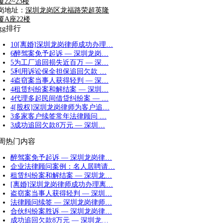
厦22~23楼
岗地址：
深圳龙岗区龙福路荣超英隆
厦A座22楼
igg排行
10
[离婚]深圳龙岗律师成功办理…
6
醉驾案免予起诉 — 深圳龙岗…
5
为工厂追回损失近百万 — 深…
5
利用诉讼保全担保追回欠款 …
4
盗窃案当事人获得轻判 — 深…
4
租赁纠纷案和解结案 — 深圳…
4
代理多起民间借贷纠纷案 — …
4
[股权]深圳龙岗律师为客户追…
3
多家客户续签常年法律顾问 …
3
成功追回欠款8万元 — 深圳…
周热门内容
醉驾案免予起诉 — 深圳龙岗律…
企业法律顾问案例：名人居聘请…
租赁纠纷案和解结案 — 深圳龙…
[离婚]深圳龙岗律师成功办理离…
盗窃案当事人获得轻判 — 深圳…
法律顾问续签 — 深圳龙岗律师…
合伙纠纷案胜诉 — 深圳龙岗律…
成功追回欠款8万元 — 深圳龙…