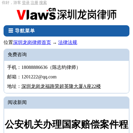
你好，游客
登录
注册
搜索
☰ 导航菜单
位置
深圳龙岗律师首页
→
法律法规
免费咨询
手机：18088886636（陈志钧律师）
邮箱：1201222@qq.com
地址：
深圳龙岗龙福路荣超英隆大厦A座22楼
阅读新闻
公安机关办理国家赔偿案件程